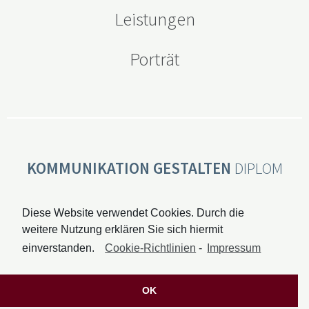
Leistungen
Porträt
KOMMUNIKATION GESTALTEN
DIPLOM
DESIGNERIN EVA UTHMANN
Wilhelm-Raabe-Hof 12 · 49076 Osnabrück ·
Diese Website verwendet Cookies. Durch die
weitere Nutzung erklären Sie sich hiermit
0541 50799618
einverstanden.
Cookie-Richtlinien
-
Impressum
eva.uthmann@design-uthmann.de
OK